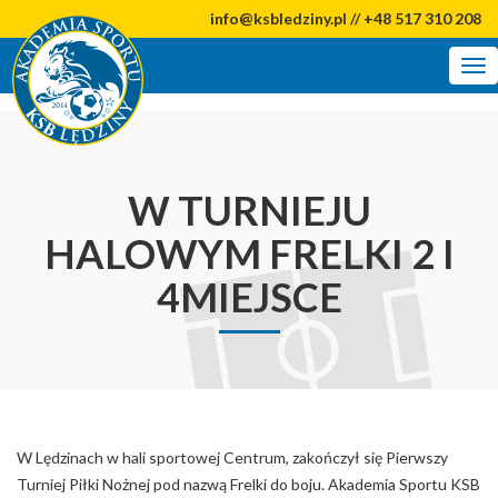
info@ksbledziny.pl // +48 517 310 208
Tog
nav
W TURNIEJU
HALOWYM FRELKI 2 I
4MIEJSCE
W Lędzinach w hali sportowej Centrum, zakończył się Pierwszy
Turniej Piłki Nożnej pod nazwą Frelki do boju. Akademia Sportu KSB