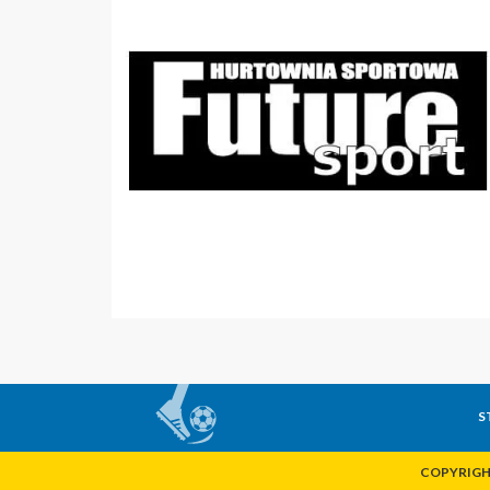
S
COPYRIGHT