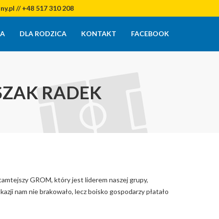
y.pl // +48 517 310 208
IA
DLA RODZICA
KONTAKT
FACEBOOK
SZAK RADEK
 tamtejszy GROM, który jest liderem naszej grupy,
okazji nam nie brakowało, lecz boisko gospodarzy płatało