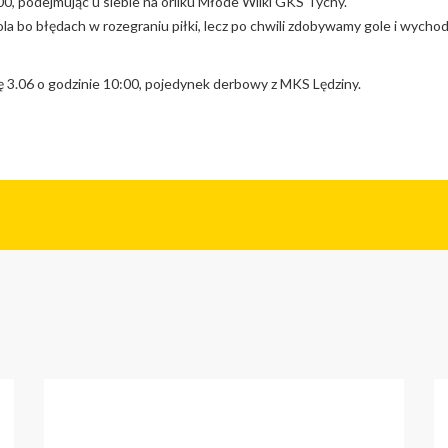
00, podejmując u siebie na orliku Młode Wilki GKS Tychy.
a bo błędach w rozegraniu piłki, lecz po chwili zdobywamy gole i wycho
ę 3.06 o godzinie 10:00, pojedynek derbowy z MKS Lędziny.