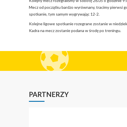
Kolejny mecz rozegraliśmy w sobotę 26.05 o godzinie 9:
Mecz od początku bardzo wyrównany, tracimy pierwsi gol
spotkanie, tym samym wygrywając 12-2.
Kolejne ligowe spotkanie rozegrane zostanie w niedziel
Kadra na mecz zostanie podana w środę po treningu.
PARTNERZY