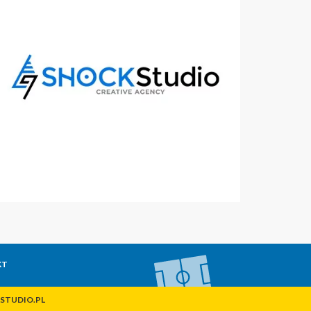
KT
STUDIO.PL