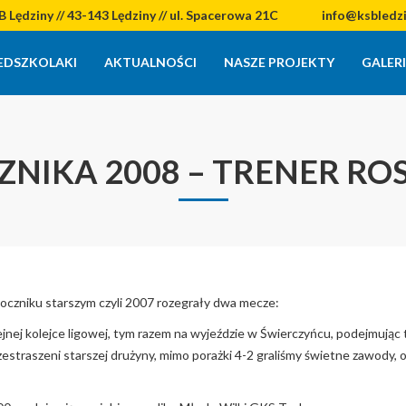
 Lędziny // 43-143 Lędziny // ul. Spacerowa 21C
info@ksbledzin
EDSZKOLAKI
AKTUALNOŚCI
NASZE PROJEKTY
GALER
ZNIKA 2008 – TRENER RO
roczniku starszym czyli 2007 rozegrały dwa mecze:
olejnej kolejce ligowej, tym razem na wyjeździe w Świerczyńcu, podejmując
estraszeni starszej drużyny, mimo porażki 4-2 graliśmy świetne zawody, 