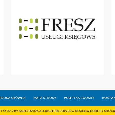
TRONA GŁÓWNA
MAPA STRONY
POLITYKA COOKIES
KONTA
 © 2017 BY KSB LĘDZINY. ALL RIGHT RESERVED // DESIGN & CODE BY
SHOCK