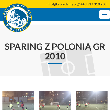
info@ksbledziny.pl // +48 517 310 208
Tog
nav
SPARING Z POLONIĄ GR
2010