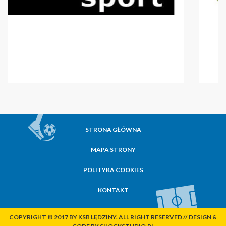
STRONA GŁÓWNA
MAPA STRONY
POLITYKA COOKIES
KONTAKT
COPYRIGHT © 2017 BY KSB LĘDZINY. ALL RIGHT RESERVED // DESIGN &