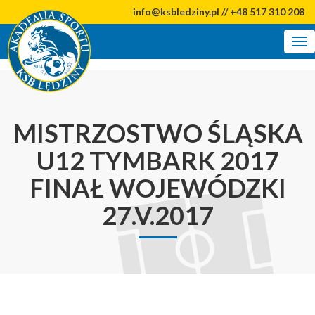
info@ksbledziny.pl // +48 517 310 208
Tog
nav
MISTRZOSTWO ŚLĄSKA
U12 TYMBARK 2017
FINAŁ WOJEWÓDZKI
27.V.2017