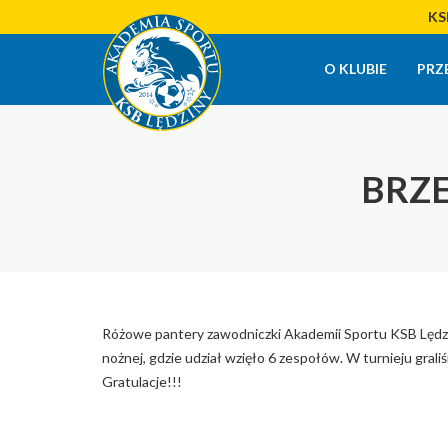
KSB
O KLUBIE
PRZ
BRZE
Różowe pantery zawodniczki Akademii Sportu KSB Lędziny 
nożnej, gdzie udział wzięło 6 zespołów. W turnieju gra
Gratulacje!!!