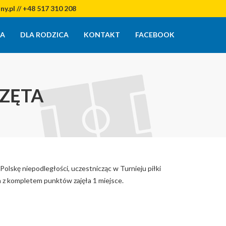
y.pl // +48 517 310 208
IA
DLA RODZICA
KONTAKT
FACEBOOK
CZĘTA
olskę niepodległości, uczestnicząc w Turnieju piłki
a z kompletem punktów zajęła 1 miejsce.