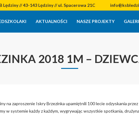
 Lędziny // 43-143 Lędziny // ul. Spacerowa 21C
info@ksbledzin
EDSZKOLAKI
AKTUALNOŚCI
NASZE PROJEKTY
GALER
ZINKA 2018 1M – DZIEW
na zaproszenie Iskry Brzezinka upamiętnili 100 lecie odzyskania przez P
liśmy w systemie każdy z każdym, wygrywając wszystkie spotkania, drużyn